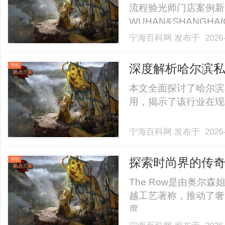
流程验光师门店案例新
WUHAN&SHANGHAI
业验光配镜的写字楼眼
宁海百科网
发布于 2026-
店。以完整验光、正品
40%-60%优惠，兼顾高专
深度解析哈尔滨
资讯
本文全面探讨了哈尔滨
用，揭示了该行业在现代
宁海百科网
发布于 2026-
探索时尚界的传奇
资讯
合
The Row是由奥尔
越工艺著称，推动了奢
度。......