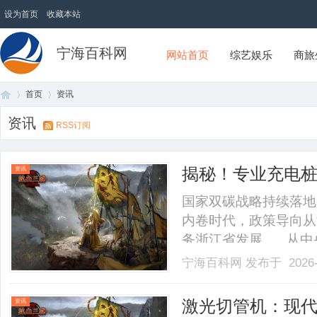
设为首页
收藏本站
宁海百科网
网站首页
综艺娱乐
商旅
首页
资讯
资讯
RSS订阅
首
›
›
揭秘！专业充电
资讯
秘诀？
国家双碳战略持续落地
内卷时代，政策导向从
务浙江省发展...。从
温州本地配套扶持，整
宁海百科网
发布于 2026-
民日报。一、国家级政
推进县域充换电设施补短板
页
激光切管机：现
资讯