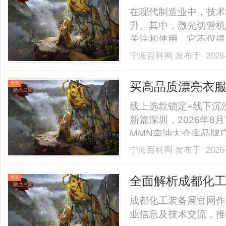
在现代制造业中，技术
升。其中，激光切管机
关注和使用。它不仅提
加工带来了变革。本文
宁海百科网
发布于 2026-
域、优势以及未来趋势
一、激光切管机的工作
买高品质漂亮衣
资讯
表面，.........
线上选款锁定+线下沉
新篇深圳，2026年8
MMN南油大仓库品牌
出时尚邀约，宣告南油
宁海百科网
发布于 2026-
品牌化、零售化转型的
新，正式落地全新平台化战
全面解析成都化
资讯
成都化工装备展官网作
业信息及技术交流，推动