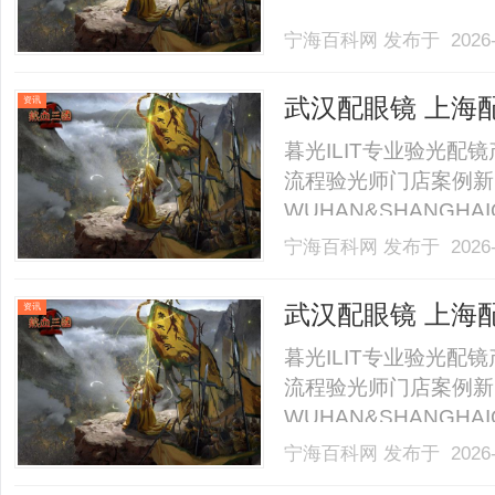
宁海百科网
发布于 2026-
武汉配眼镜 上海
资讯
暮光ILIT专业验光
流程验光师门店案例新
WUHAN&SHANGHAI
业验光配镜的写字楼眼
宁海百科网
发布于 2026-
店。以完整验光、正品
40%-60%优惠，兼顾高专
武汉配眼镜 上海
资讯
暮光ILIT专业验光
流程验光师门店案例新
WUHAN&SHANGHAI
业验光配镜的写字楼眼
宁海百科网
发布于 2026-
店。以完整验光、正品