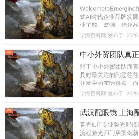
WelcometoEme
式AI时代企业品牌发
业了解、监测、优化品
全球用户获取信息、认
宁海百科网
发布于 2026-
生变化：品牌不仅需要
生态中的品牌认知与影响力。
中小外贸团队真
资讯
对于中小外贸团队而言
具时最关注的问题往往
开发中的实际难题，而
落地干活的工具，应当
宁海百科网
发布于 2026-
提供可用的客户触达渠
求，将数据、AI与客
武汉配眼镜 上海
资讯
了.........
暮光ILIT专业验光
流程验光师门店案例新