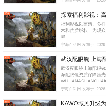
宁海百科网
发布于 2026-
探索福利影视：
资讯
福利影视以高清、多样
术和优质版权，为观众
展。......
宁海百科网
发布于 2026-
武汉配眼镜 上海
资讯
武汉配眼镜上海配眼镜
海配眼镜资质保障验光
WUHAN&SHANGHAI
业验光配镜的写字楼眼
宁海百科网
发布于 2026-
店。以完整验光、正品
40%-60%优惠，兼顾高专
KAWO域见升级为E
资讯