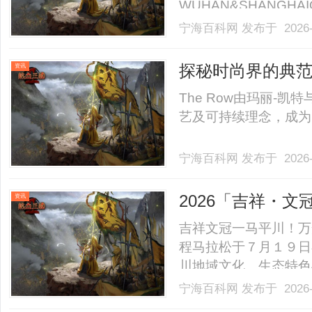
WUHAN&SHANGHAI
业验光配镜的写字楼眼
宁海百科网
发布于 2026-
店。以完整验光、正品
40%-60%优惠，兼顾高专
探秘时尚界的典范
资讯
The Row由玛丽-
艺及可持续理念，成为时
宁海百科网
发布于 2026-
2026「吉祥・
资讯
吉祥文冠一马平川！万
程马拉松于７月１９日
川地域文化、生态特色
题，四海跑友齐聚平川
宁海百科网
发布于 2026-
爱，在生机盎然的盛夏