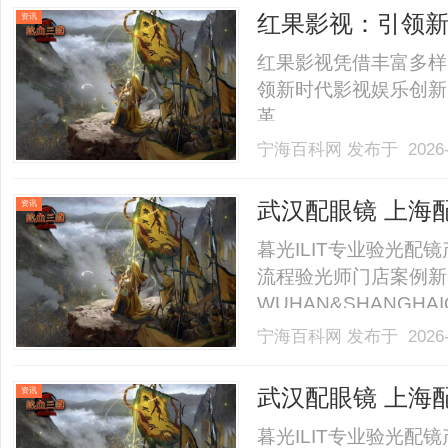
40%-60%优惠，兼顾高专
红果影视：引领
资讯
红果影视凭借丰富多样
领新时代影视娱乐创新
革。......
宁海百科网
发布于 2026-
武汉配眼镜 上海
资讯
暮光ILIT专业验光
流程验光师门店案例新
WUHAN&SHANGHAI
业验光配镜的写字楼眼
宁海百科网
发布于 2026-
店。以完整验光、正品
40%-60%优惠，兼顾高专
武汉配眼镜 上海
资讯
暮光ILIT专业验光