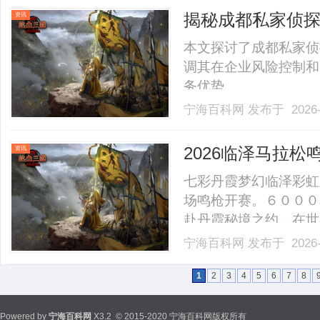
的体育盛宴。本届赛事
揭秘成都私家侦
资讯
政.........
本文探讨了成都私家侦
调其在企业风险控制和
务优势。......
宁海百科网
发布于 2026-
2026临泽马拉松
资讯
七彩丹霞梦幻临泽彩虹
场鸣枪开赛。６０００
赴丹霞秘境之约，在世
与竞技激情交织的奔跑
宁海百科网
发布于 2026-
丰碑；新程开启，再赴
肃省田径协会指导，临
1
2
3
4
5
6
7
8
局.........
Powered by
宁海百科网
X3.2
© 2015-2020 宁海百科网版权所有