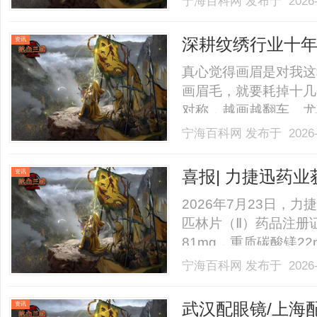
宁海百科网
发布于 2026-
深耕纹绣行业十年
资讯
为半永久定妆头
真心觉得画眉是对我这
画眉毛，就要耗掉十几
对称，越画越翻车。尤
掉，真的又费时间又磨
宁海百科网
发布于 2026-
定决心去纹眉！之前刷
果超心动，差点直接冲动下
喜报| 力捷迅药
资讯
2026年7月23日，
匹林片（Ⅱ）药品注册
81mg，重质碳酸镁22
证书编号：2026S0
宁海百科网
发布于 2026-
疗心脑血管疾病的抗血
术，在阿司匹林基础上科学配
武汉配眼镜/上海
资讯