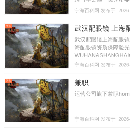
得口干舌燥，喝水也无
粗糙。起初以为是工作
宁海百科网
发布于 2026-
肤科，尝试了各种眼药
重。直到今年初，她才被正式
武汉配眼镜 上海
资讯
武汉配眼镜上海配眼镜
海配眼镜资质保障验光
WUHAN&SHANGHAI
业验光配镜的写字楼眼
宁海百科网
发布于 2026-
店。以完整验光、正品
40%-60%优惠，兼顾高专
兼职
资讯
运营公司旗下兼职homenewsc
宁海百科网
发布于 2026-