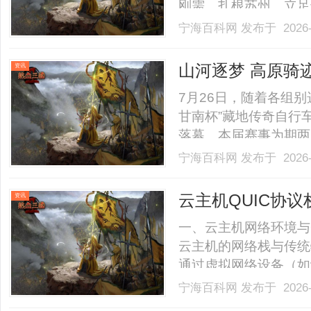
刚需。扎根苏州、立足
整多元的业务布局，以
宁海百科网
发布于 2026-
销、文化运营、商业配
户、文化机构提供一体
山河逐梦 高原骑迹
资讯
打.........
赛顺利收官
7月26日，随着各组别
甘南杯”藏地传奇自行
落幕。本届赛事为期两
地、石林、古刹等多元
宁海百科网
发布于 2026-
均海拔超3000米的
二届“江河同源·锅庄之乡”锅
云主机QUIC协议
资讯
一、云主机网络环境与Q
云主机的网络栈与传统
通过虚拟网络设备（如
换机（vSwitch）
宁海百科网
发布于 2026-
争：同一物理机上的多