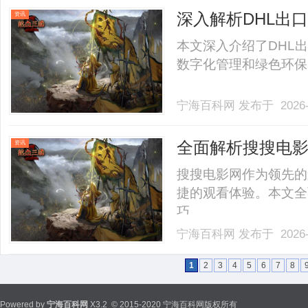
易导致性能波动。动态拓扑
深入解析DHL出
资讯
本文深入介绍了DHL
数字化管理和绿色环保，
宁海百科网
发布于 2026-
全面解析搜搜电
资讯
搜搜电影网作为领先的
捷的观看体验。本文全
巧。......
宁海百科网
发布于 2026-
1
2
3
4
5
6
7
8
Powered by
宁海百科网
X3.2
© 2015-2020 宁海百科网版权所有