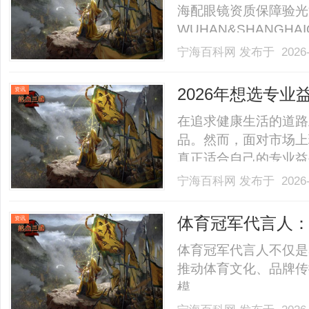
海配眼镜资质保障验光
WUHAN&SHANGHAI
业验光配镜的写字楼眼
宁海百科网
发布于 2026-
店。以完整验光、正品
40%-60%优惠，兼顾高专
2026年想选专
资讯
产品！
在追求健康生活的道路
品。然而，面对市场上
真正适合自己的专业益
例，为大家详细介绍挑
宁海百科网
发布于 2026-
组分专业的益生菌产品
益生菌养胃粉含有六大
体育冠军代言人
资讯
中，.........
体育冠军代言人不仅是
推动体育文化、品牌传
模。......