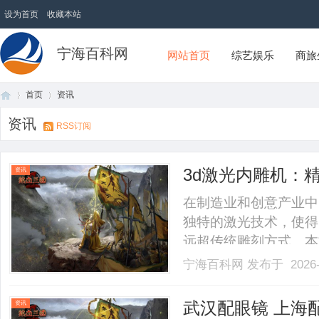
设为首页
收藏本站
宁海百科网
网站首页
综艺娱乐
商旅
首页
资讯
资讯
RSS订阅
首
›
›
3d激光内雕机：
资讯
在制造业和创意产业中
独特的激光技术，使得
远超传统雕刻方式。本
势、应用领域和未来发
宁海百科网
发布于 2026-
能性。一、什么是3D
术进行材料深度雕刻的设备
页
武汉配眼镜 上海
资讯