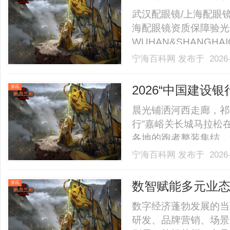
武汉配眼镜/上海配眼镜
海配眼镜资质保障验光
WUHAN&SHANGHAI
业验光配镜的写字楼眼
宁海百科网
发布于 2026-
店。以完整验光、正品
40%-60%优惠，兼顾高专
2026“中国建设
资讯
晨光铺洒河西走廊，祁
行”嘉峪关长城马拉松
各地的跑者整装集结，
雄关”脚下开启一场兼
宁海百科网
发布于 2026-
中国田径协会认证，甘
嘉峪关市体育局承办，甘肃
数智赋能多元业
资讯
站式综合服务生
数字经济蓬勃发展的当
研发、品牌营销、场景