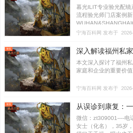
暮光ILIT专业验光
流程验光师门店案例新
WUHAN&SHANGHAI
业验光配镜的写字楼眼
宁海百科网
发布于 2026-
店。以完整验光、正品
40%-60%优惠，兼顾高专
深入解读福州私
资讯
用价值
本文深入探讨了福州私
家庭和企业的重要价值，
宁海百科网
发布于 2026-
从误诊到康复：
资讯
微信：zt309001---
女士（化名），35岁