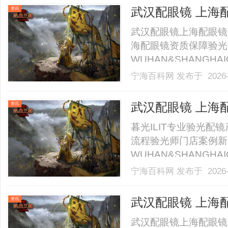
武汉配眼镜 上海
资讯
武汉配眼镜上海配眼镜
海配眼镜资质保障验光
WUHAN&SHANGHAI
业验光配镜的写字楼眼
宁海百科网
发布于 2026-
店。以完整验光、正品
40%-60%优惠，兼顾高专
武汉配眼镜 上海
资讯
暮光ILIT专业验光
流程验光师门店案例新
WUHAN&SHANGHAI
业验光配镜的写字楼眼
宁海百科网
发布于 2026-
店。以完整验光、正品
40%-60%优惠，兼顾高专
武汉配眼镜 上海
资讯
武汉配眼镜上海配眼镜