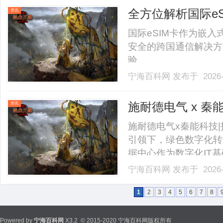
40%-60%优惠，兼顾高专
全方位解析国际e
资讯
国际eSIM卡作为嵌入
安全的跨国通信解决方
验。......
宁海百科网
发布于 2026-
施耐德电气 x 秦
资讯
施耐德电气x秦能科技|
引领下，绿色数字化转
据中心作为数字化IT
扩张实现稳健增长的同
宁海百科网
发布于 2026-
此，通过深度融入行业
数据中心产业演进的必然方
1
2
3
4
5
6
7
8
Powered by
宁海百科网
X3.2
© 2015-2020 宁海百科网版权所有