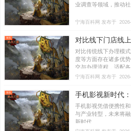
业调查等领域，推动社会
宁海百科网
发布于 2026-
对比线下门店线
资讯
线上提交资料全
对比传统线下办理模式
度等方面存在诸多优势
交与办理流程，适配各类
宁海百科网
发布于 2026-
手机影视新时代
资讯
手机影视凭借便携性和
与产业转型，未来将融
新时代。......