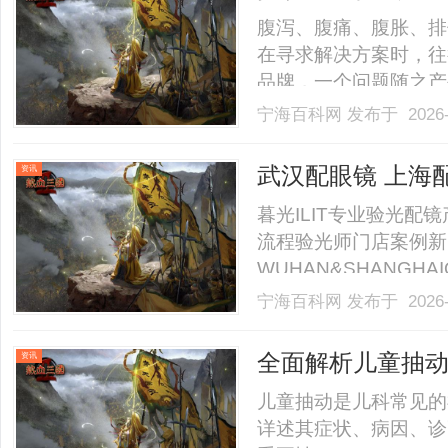
障修复机制看益
腹泻、腹痛、腹胀、排
在寻求解决方案时，往
品牌，一个问题随之产
后，是对安全、有效、
宁海百科网
发布于 2026-
题，需要抛开笼统的宣
手，同时审视产品背后
武汉配眼镜 上海
资讯
道不.........
暮光ILIT专业验光
流程验光师门店案例新
WUHAN&SHANGHAI
业验光配镜的写字楼眼
宁海百科网
发布于 2026-
店。以完整验光、正品
40%-60%优惠，兼顾高专
全面解析儿童抽
资讯
儿童抽动是儿科常见的
详述其症状、病因、诊