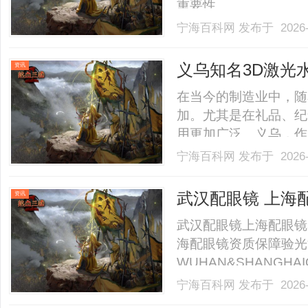
重要性。......
宁海百科网
发布于 2026-
义乌知名3D激光
资讯
纪元
在当今的制造业中，随
加。尤其是在礼品、纪
用更加广泛。义乌，作
的3D激光水晶内雕机
宁海百科网
发布于 2026-
点、技术优势以及市场
会。1.3D激光水晶内雕机
武汉配眼镜 上海
资讯
武汉配眼镜上海配眼镜
海配眼镜资质保障验光
WUHAN&SHANGHAI
业验光配镜的写字楼眼
宁海百科网
发布于 2026-
店。以完整验光、正品