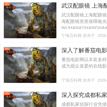
择标准，助您高效完成
武汉配眼镜 上海
资讯
解.........
武汉配眼镜上海配眼镜
海配眼镜资质保障验光
WUHAN&SHANGHAI
业验光配镜的写字楼眼
宁海百科网
发布于 2026-
店。以完整验光、正品
40%-60%优惠，兼顾高专
深入了解番茄电
资讯
发展前景
番茄电影网以丰富多样
成为观众喜爱的在线影视
宁海百科网
发布于 2026-
深入探究成都私
资讯
成都私家侦探行业凭借