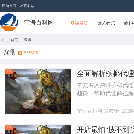
设为首页
收藏本站
宁海百科网
网站首页
综艺娱乐
商旅
首页
资讯
资讯
RSS订阅
首
›
›
全面解析槟榔代
资讯
本文深入探讨槟榔代理
趋势，帮助代理商把握市
宁海百科网
发布于 2026-
页
开店最怕“搜不到
资讯