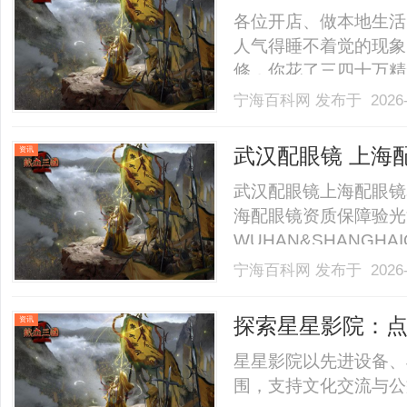
他免费派单？
各位开店、做本地生活
人气得睡不着觉的现象
修，你花了三四十万精
选的都是好料、用的都
宁海百科网
发布于 2026-
你每个月向平台交几千
个团购套餐都没上，一
武汉配眼镜 上海
资讯
同.........
武汉配眼镜上海配眼镜
海配眼镜资质保障验光
WUHAN&SHANGHAI
业验光配镜的写字楼眼
宁海百科网
发布于 2026-
店。以完整验光、正品
40%-60%优惠，兼顾高专
探索星星影院：
资讯
星星影院以先进设备、
围，支持文化交流与公益