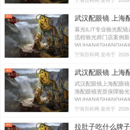
宁海百科网
发布于 2026-
武汉配眼镜 上海
资讯
暮光ILIT专业验光
流程验光师门店案例新
WUHAN&SHANGHAI
业验光配镜的写字楼眼
宁海百科网
发布于 2026-
店。以完整验光、正品
40%-60%优惠，兼顾高专
武汉配眼镜 上海
资讯
武汉配眼镜上海配眼镜
海配眼镜资质保障验光
WUHAN&SHANGHAI
业验光配镜的写字楼眼
宁海百科网
发布于 2026-
店。以完整验光、正品
40%-60%优惠，兼顾高专
拉肚子吃什么牌子益
资讯