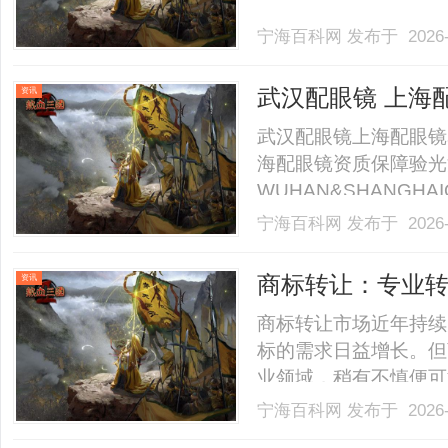
宁海百科网
发布于 2026-
武汉配眼镜 上海
资讯
武汉配眼镜上海配眼镜
海配眼镜资质保障验光
WUHAN&SHANGHAI
业验光配镜的写字楼眼
宁海百科网
发布于 2026-
店。以完整验光、正品
40%-60%优惠，兼顾高专
商标转让：专业
资讯
商标转让市场近年持续
标的需求日益增长。但
业领域，稍有不慎便可
准化流程、法律风险把
宁海百科网
发布于 2026-
安全保障。本文将系统