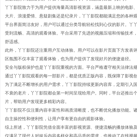
丫丫影院致力于为用户提供海量高清影视资源，涵盖最新上映的电影
大片、浪漫爱情、悬疑剧集还是纪录片，丫丫影院都能满足您的各种
平台界面简洁友好，用户可以通过分类导航轻松找到心仪的影片。丫丫
受到流畅、高清的观看体验。平台采用了先进的视频压缩和传输技术
舒适感。
此外，丫丫影院还注重用户互动体验。用户可以在影片页面下方发表
区氛围不仅丰富了观看体验，也为用户提供了发现好片的便捷途径。
安全与版权保护也是丫丫影院重视的方面。平台严格遵守相关法律法
通过丫丫影院观看的每一部影片，都是优质正版内容，既保障了影视
为了满足不断增长的用户需求，丫丫影院持续更新内容库，定期引入
不衰的老片，丫丫影院都会第一时间呈现给用户。同时，平台还推出
片，帮助用户发现更多精彩内容。
丫丫影院不仅注重内容丰富性和画质清晰度，也不断优化播放功能。
自主操控性和便利性，让用户享有更自由的观影体验。
综上所述，丫丫影院凭借全面丰富的影视资源、便捷流畅的播放体验
仅满足了现代人对娱乐内容多样化和高品质的需求，也推动了在线视