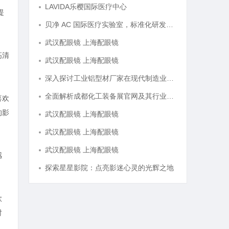
LAVIDA乐樱国际医疗中心
提
贝净 AC 国际医疗实验室，标准化研发体系全解析
武汉配眼镜 上海配眼镜
高清
武汉配眼镜 上海配眼镜
深入探讨工业铝型材厂家在现代制造业中的重要角色与发展趋势
全面解析成都化工装备展官网及其行业影响力
喜欢
的影
武汉配眼镜 上海配眼镜
武汉配眼镜 上海配眼镜
武汉配眼镜 上海配眼镜
感
探索星星影院：点亮影迷心灵的光辉之地
欣
时