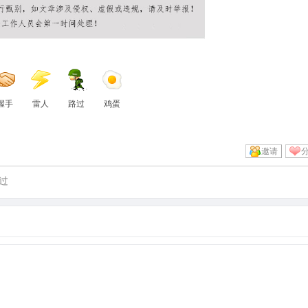
握手
雷人
路过
鸡蛋
邀请
过