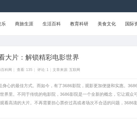
娱乐
商旅生涯
生活百科
教育科研
美食文化
国际
费看大片：解锁精彩电影世界
海百科网
|
查看:
135
|
评论:
1
|
文章来源: 互联网
松身心的最佳方式。而如今，有了3686影院，观影更加便捷和实惠。368
世界里。不同于传统的电影院，3686影院是一个全新的概念，它让观众
观看高清的大片。不再需要担心票价过高或者场次不合适的问题，3686