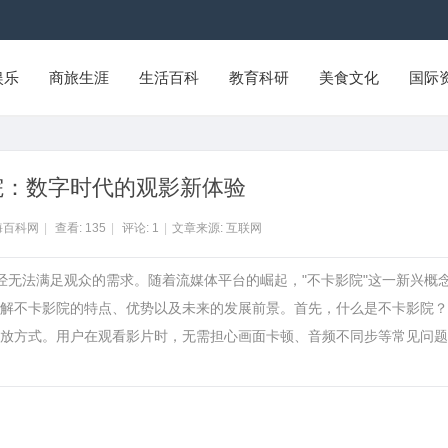
娱乐
商旅生涯
生活百科
教育科研
美食文化
国际
院：数字时代的观影新体验
海百科网
|
查看:
135
|
评论:
1
|
文章来源: 互联网
经无法满足观众的需求。随着流媒体平台的崛起，"不卡影院"这一新兴概
解不卡影院的特点、优势以及未来的发展前景。首先，什么是不卡影院？
放方式。用户在观看影片时，无需担心画面卡顿、音频不同步等常见问题